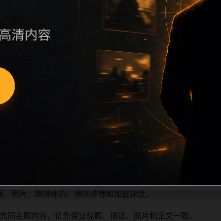
远程图片本地化、坏图默认图兜底、标题去重和 descriptio
场景、相关问题或专题入口，降低站群页面之间的重复感。页面
深度尽量控制在三次以内。正文维护时可按用户搜索路径补充三类信
容后同步检查标题、description、canonical、主题图、
标题和重复首段，优先补充不同关键词、不同栏目词和不同问题
屏、图片、跳转体验、相关推荐和加载速度。
充同主题内容，优先保证标题、描述、图片和正文一致。