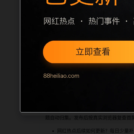
栏目内容归集
别一致主题。后续每日采集时，建议继续执行
面，应通过不同角度补充事件背景、访问
sitemap 入口，保证重要页面点击
读、移动端打开时图片和摘要是否一致。每次新增内
索引擎理解，也能让真实用户顺着
相关问题与推荐
栏目继续浏览。同站连续更新时避免重复
题自动归集。发布后按真实浏览器复查首
网红热点后续如何更新？每日少量补