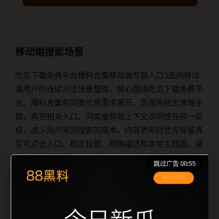
移动端搜索场景
吃瓜下载免费平台爆料合集移动端专题入口3面向移动
端用户的连续浏览场景整理，核心围绕吃瓜下载免费平
台、爆料合集和同类长尾需求展开。页面先给出清晰主
题，再把相关入口、同类推荐和上下文说明放在同一层
级，减少用户来回搜索的成本。内容更新时优先保留真
实可点击入口、稳定标题、明确描述和本地主题图，避
免只堆关键词而没有可读信息。第3篇内容用于补齐栏
跳过广告 00:55
目深度，同时帮助 sitemap、栏目页、首页推荐形成更
自然的内链关系。图片说明统一绑定站点主关键词、栏
目词和文章标题，让搜索引擎能够从标题、正文、图片
alt、title 之间识别一