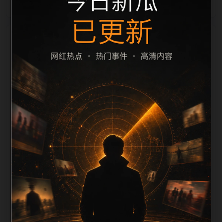
栏目内容归集
致主题。后续每日采集时，建议继续执行远程图片本地
化、坏图默认图兜底、标题去重和 description 长度过
滤。如果同一主题下有多个相近页面，应通过不同角度
补充事件背景、访问场景、相关问题或专题入口，降低
站群页面之间的重复感。页面底部保留同类推荐、上一
篇下一篇和 sitemap 入口，保证重要页面点击深度尽量
控制在三次以内。正文维护时可按用户搜索路径补充三
类信息：入口是否稳定、同栏目还有哪些可继续阅读、
移动端打开时图片和摘要是否一致。每次新增内容后同
步检查标题、description、canonical、主题图、alt、
title和推荐链接，确保页面既能被搜索引擎理解，也能
让真实用户顺着栏目