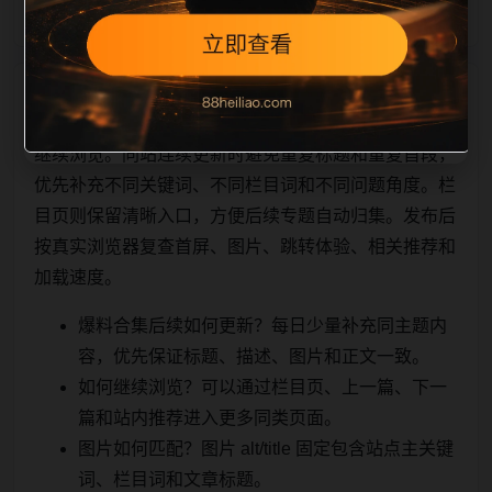
相关问题与推荐
继续浏览。同站连续更新时避免重复标题和重复首段，
优先补充不同关键词、不同栏目词和不同问题角度。栏
目页则保留清晰入口，方便后续专题自动归集。发布后
按真实浏览器复查首屏、图片、跳转体验、相关推荐和
加载速度。
爆料合集后续如何更新？每日少量补充同主题内
容，优先保证标题、描述、图片和正文一致。
如何继续浏览？可以通过栏目页、上一篇、下一
篇和站内推荐进入更多同类页面。
图片如何匹配？图片 alt/title 固定包含站点主关键
词、栏目词和文章标题。