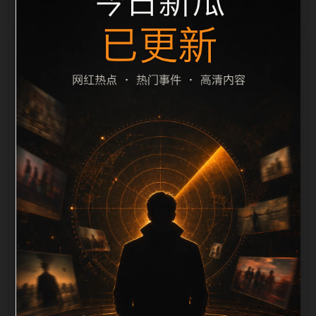
栏目内容归集
致主题。后续每日采集时，建议继续执行远程图片本地
化、坏图默认图兜底、标题去重和 description 长度过
滤。如果同一主题下有多个相近页面，应通过不同角度
补充事件背景、访问场景、相关问题或专题入口，降低
站群页面之间的重复感。页面底部保留同类推荐、上一
篇下一篇和 sitemap 入口，保证重要页面点击深度尽量
控制在三次以内。正文维护时可按用户搜索路径补充三
类信息：入口是否稳定、同栏目还有哪些可继续阅读、
移动端打开时图片和摘要是否一致。每次新增内容后同
步检查标题、description、canonical、主题图、alt、
title和推荐链接，确保页面既能被搜索引擎理解，也能
让真实用户顺着栏目