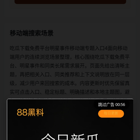
移动端搜索场景
吃瓜下载免费平台明星事件移动端专题入口4面向移动
端用户的连续浏览场景整理，核心围绕吃瓜下载免费平
台、明星事件和同类长尾需求展开。页面先给出清晰主
题，再把相关入口、同类推荐和上下文说明放在同一层
级，减少用户来回搜索的成本。内容更新时优先保留真
实可点击入口、稳定标题、明确描述和本地主题图，避
免只堆关键词而没有可读信息。第4篇内容用于补齐栏
跳过广告 00:56
目深度，同时帮助 sitemap、栏目页、首页推荐形成更
自然的内链关系。图片说明统一绑定站点主关键词、栏
目词和文章标题，让搜索引擎能够从标题、正文、图片
alt、title 之间识别一