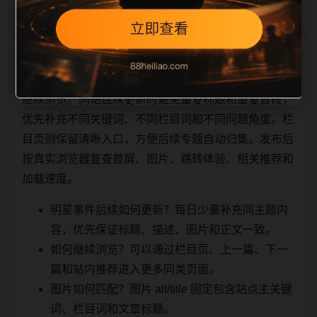
相关问题与推荐
继续浏览。同站连续更新时避免重复标题和重复首段，
优先补充不同关键词、不同栏目词和不同问题角度。栏
目页则保留清晰入口，方便后续专题自动归集。发布后
按真实浏览器复查首屏、图片、跳转体验、相关推荐和
加载速度。
明星事件后续如何更新？每日少量补充同主题内
容，优先保证标题、描述、图片和正文一致。
如何继续浏览？可以通过栏目页、上一篇、下一
篇和站内推荐进入更多同类页面。
图片如何匹配？图片 alt/title 固定包含站点主关键
词、栏目词和文章标题。