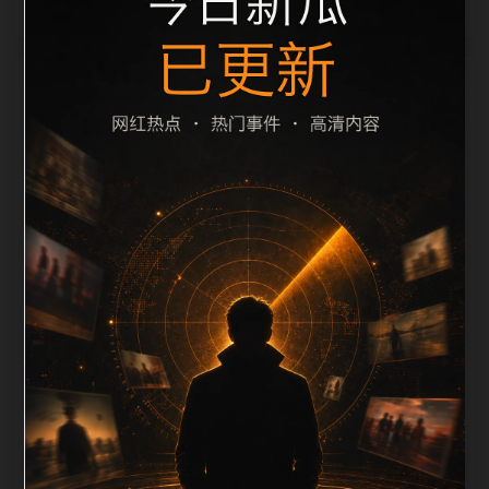
栏目内容归集
致主题。后续每日采集时，建议继续执行远程图片本地
化、坏图默认图兜底、标题去重和 description 长度过
滤。如果同一主题下有多个相近页面，应通过不同角度
补充事件背景、访问场景、相关问题或专题入口，降低
站群页面之间的重复感。页面底部保留同类推荐、上一
篇下一篇和 sitemap 入口，保证重要页面点击深度尽量
控制在三次以内。正文维护时可按用户搜索路径补充三
类信息：入口是否稳定、同栏目还有哪些可继续阅读、
移动端打开时图片和摘要是否一致。每次新增内容后同
步检查标题、description、canonical、主题图、alt、
title和推荐链接，确保页面既能被搜索引擎理解，也能
让真实用户顺着栏目