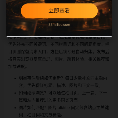
相关问题与推荐
继续浏览。同站连续更新时避免重复标题和重复首段，
优先补充不同关键词、不同栏目词和不同问题角度。栏
目页则保留清晰入口，方便后续专题自动归集。发布后
按真实浏览器复查首屏、图片、跳转体验、相关推荐和
加载速度。
明星事件后续如何更新？每日少量补充同主题内
容，优先保证标题、描述、图片和正文一致。
如何继续浏览？可以通过栏目页、上一篇、下一
篇和站内推荐进入更多同类页面。
图片如何匹配？图片 alt/title 固定包含站点主关键
词、栏目词和文章标题。