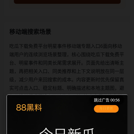
移动端搜索场景
吃瓜下载免费平台明星事件移动端专题入口6面向移动
端用户的连续浏览场景整理，核心围绕吃瓜下载免费平
台、明星事件和同类长尾需求展开。页面先给出清晰主
题，再把相关入口、同类推荐和上下文说明放在同一层
级，减少用户来回搜索的成本。内容更新时优先保留真
实可点击入口、稳定标题、明确描述和本地主题图，避
免只堆关键词而没有可读信息。第6篇内容用于补齐栏
跳过广告 00:56
目深度，同时帮助 sitemap、栏目页、首页推荐形成更
自然的内链关系。图片说明统一绑定站点主关键词、栏
目词和文章标题，让搜索引擎能够从标题、正文、图片
alt、title 之间识别一