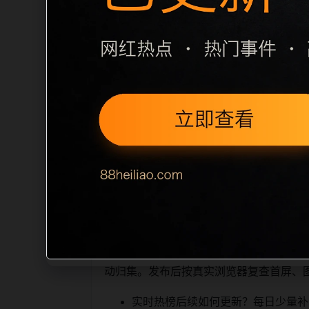
栏目内容归集
致主题。后续每日采集时，建议继续执行远程
应通过不同角度补充事件背景、访问场景、
口，保证重要页面点击深度尽量控制在三
打开时图片和摘要是否一致。每次新增内容后同步检
解，也能让真实用户顺着栏目
相关问题与推荐
继续浏览。同站连续更新时避免重复标题
动归集。发布后按真实浏览器复查首屏、
实时热榜后续如何更新？每日少量补