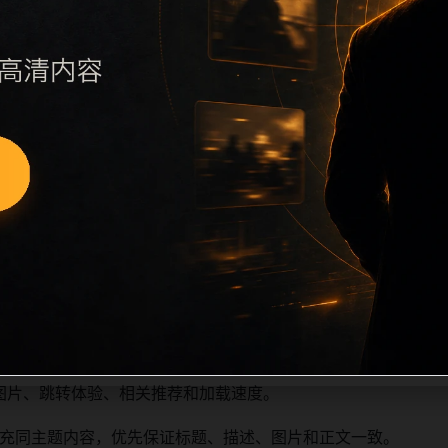
图片本地化、坏图默认图兜底、标题去重和 description 
相关问题或专题入口，降低站群页面之间的重复感。页面底部保留同类
次以内。正文维护时可按用户搜索路径补充三类信息：入口是否
查标题、description、canonical、主题图、alt、t
和重复首段，优先补充不同关键词、不同栏目词和不同问题角度
图片、跳转体验、相关推荐和加载速度。
充同主题内容，优先保证标题、描述、图片和正文一致。