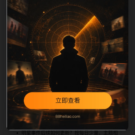
栏目内容归集
on 长度检查。栏目内容按每日少量新增的方式持续扩
展，每篇保留相关问题、站内推荐和清晰的层级路径，
减少用户反复返回搜索页。第19篇作为本栏目的初始建
设内容，主要用于补齐栏目深度、稳定内链结构，并为
后续专题聚合提供可点击入口。如果后续发现页面缺
图、标题过短、描述为空或正文不足，将进入每日
SEO 检查清单自动修正。
相关问题
明星事件后续如何更新？按每日少量、主题相