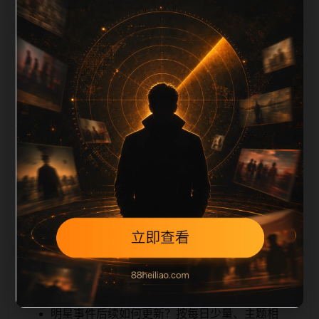
栏目内容归集
on 长度检查。栏目内容按每日少量新增的方式持续扩
展，每篇保留相关问题、站内推荐和清晰的层级路径，
减少用户反复返回搜索页。第18篇作为本栏目的初始建
设内容，主要用于补齐栏目深度、稳定内链结构，并为
后续专题聚合提供可点击入口。如果后续发现页面缺
图、标题过短、描述为空或正文不足，将进入每日
SEO 检查清单自动修正。
相关问题
明星事件后续如何更新？按每日少量、主题相