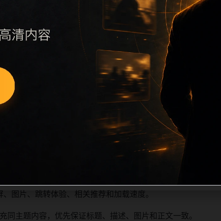
远程图片本地化、坏图默认图兜底、标题去重和 descriptio
场景、相关问题或专题入口，降低站群页面之间的重复感。页面
深度尽量控制在三次以内。正文维护时可按用户搜索路径补充三类信
容后同步检查标题、description、canonical、主题图、
标题和重复首段，优先补充不同关键词、不同栏目词和不同问题
屏、图片、跳转体验、相关推荐和加载速度。
充同主题内容，优先保证标题、描述、图片和正文一致。