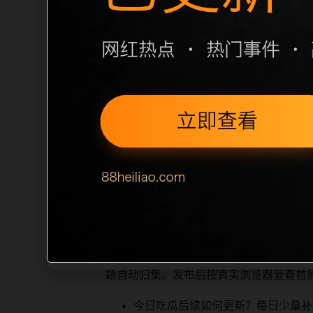
栏目内容归集
别一致主题。后续每日采集时，建议继续执行
面，应通过不同角度补充事件背景、访问
sitemap 入口，保证重要页面点击
读、移动端打开时图片和摘要是否一致。每次新增内
索引擎理解，也能让真实用户顺着
相关问题与推荐
栏目继续浏览。同站连续更新时避免重复
题自动归集。发布后按真实浏览器复查首
今日吃瓜后续如何更新？每日少量补