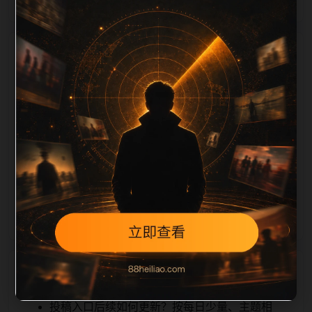
栏目内容归集
ion 长度检查。栏目内容按每日少量新增的方式持续扩
展，每篇保留相关问题、站内推荐和清晰的层级路径，
减少用户反复返回搜索页。第50篇作为本栏目的初始建
设内容，主要用于补齐栏目深度、稳定内链结构，并为
后续专题聚合提供可点击入口。如果后续发现页面缺
图、标题过短、描述为空或正文不足，将进入每日
SEO 检查清单自动修正。
相关问题
投稿入口后续如何更新？按每日少量、主题相