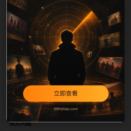
栏目内容归集
片文件名和 alt/title 也跟随主关键词、栏目词和文章标
题生成。如果采集内容缺少图片，将使用同主题默认图
兜底；如果标题过短、描述为空、正文摘要不足或关键
词连续重复，则不进入发布队列。本页还加入常见问题
和站内推荐，帮助用户从一个入口跳转到同类页面、专
题合集和热榜内容，提升停留时间和页面可抓取性。第
2条内容作为初始建设页，重点承担栏目深度补齐、内
链结构完善和后续采集归类的承接作用。
相关问题