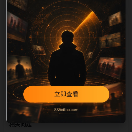
栏目内容归集
片文件名和 alt/title 也跟随主关键词、栏目词和文章标
题生成。如果采集内容缺少图片，将使用同主题默认图
兜底；如果标题过短、描述为空、正文摘要不足或关键
词连续重复，则不进入发布队列。本页还加入常见问题
和站内推荐，帮助用户从一个入口跳转到同类页面、专
题合集和热榜内容，提升停留时间和页面可抓取性。第
5条内容作为初始建设页，重点承担栏目深度补齐、内
链结构完善和后续采集归类的承接作用。
相关问题