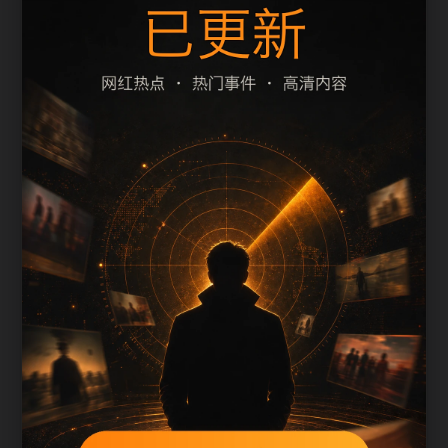
摘要和栏目是否一致。本页围绕今日吃瓜整理阅读
入口，减少用户在手机端反复返回搜索结果的次
数。
页面保留清晰的栏目路径、站内推荐和 sitemap 入
口，方便继续浏览同主题内容。
内容归集说明
吃瓜下载免费平台会按栏目持续补充新内容，标
题、description、正文摘要和图片说明保持同一主
题，避免无关词堆砌。
后续采集或 AI 生成内容时，每篇应不少于 650 字，
并配套主题图、alt/title 和同类推荐。